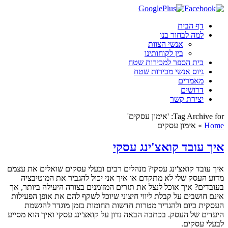
דף הבית
למה לבחור בנו
אנשי הצוות
בין לקוחותינו
בית הספר למכירות שטח
גיוס אנשי מכירות שטח
מאמרים
דרושים
יצירת קשר
Tag Archive for: 'אימון עסקים'
Home
»
אימון עסקים
איך עובד קואצ'ינג עסקי
איך עובד קואצ'ינג עסקי? מנהלים רבים ובעלי עסקים שואלים את עצמם
מדוע העסק שלי לא מתקדם או איך אני יכול להגביר את המוטיבציה
בעובדים? איך אוכל לנצל את תזרים המזומנים בצורה היעילה ביותר, אך
אינם חושבים על קבלת ליווי חיצוני שיוכל לשקף להם את אופן הפעילות
העסקית כיום ולהגדיר מטרות חדשות תחומות בזמן מוגדר להגשמת
היעדים של העסק. בכתבה הבאה נדון על קואצ'ינג עסקי ואיך הוא מסייע
לבעלי עסקים.