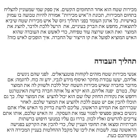
מכירות שטח הוא אחד התחומים הקשים. אין ספק שמי שמעוניין להצליח
בתחום המכירות, תכונת ה"איש מכירות" אמורה להיות טבועה בו עמוק
באישיות. כל ארגון העומד בפני תהליך גיוס של איש מכירות שטח שיביא
לתוצאות, מחפש את הברק בעיניים, את הרעל ללכת ולדבר, להציג את
המוצר ואת האגו שרוצה עוד טפיחה, כדי לאשש את העובדה שהוא
האיש המוציא לפועל את קו הייצור של החברה. איך הופכים לאיש כזה?
תהליך העבודה
אנשי מכירות שטח מזהים לקוחות פוטנציאלים. לפני שהם ניגשים
אליהם, יעשו עבודת מחקר ואיסוף מידע לגביו, ידע זה כוח. לדוגמה: אם
מדובר בחברה שאיש מכירות השטח יכול ללכת ולשווק לה את המוצר
שלו, בטרם יפנה אליהם, הוא יקרא על אותה חברה ברשת האינטרנט
ויחפש את נקודות החוזק שלו שם הוא יכול להציע את המוצר שלו. כך גם
תוכלו להבין אם יש טעם ללכת ולהציע את המוצר שלכם. לאחר
שבררתם את המידע הראשוני, עליכם לדעת בדיוק מי האיש אליו אתם
ניגשים באופן ספציפי לסגור עמו את העסקה. זה האיש שלכם, אותו אתם
צריכים להרשים ואליו לכוון. בררו גם עליו במנועי חיפוש ברשתות
חברתיות ומצאו את תחומי העניין שלו, כדי להכין את הקרקע בפגישה
הראשונה עמו. לשבות את ליבו של מקבל ההחלטות בעניין המכירה היא
משימתכם כעת.