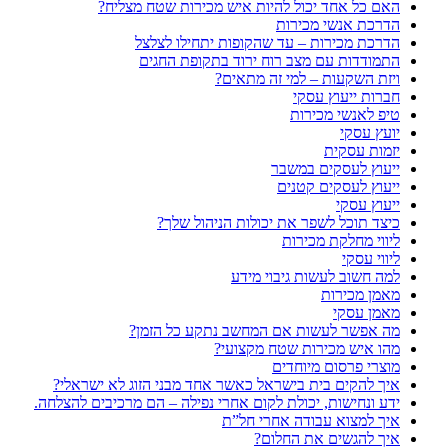
האם כל אחד יכול להיות איש מכירות שטח מצליח?
הדרכת אנשי מכירות
הדרכת מכירות – עד שהקופות יתחילו לצלצל
התמודדות עם מצב רוח ירוד בתקופת החגים
ויזת השקעות – למי זה מתאים?
חברות ייעוץ עסקי
טיפ לאנשי מכירות
יועץ עסקי
יזמות עסקית
ייעוץ לעסקים במשבר
ייעוץ לעסקים קטנים
ייעוץ עסקי
כיצד תוכל לשפר את יכולות הניהול שלך?
ליווי מחלקת מכירות
ליווי עסקי
למה חשוב לעשות גיבוי מידע
מאמן מכירות
מאמן עסקי
מה אפשר לעשות אם המחשב נתקע כל הזמן?
מהו איש מכירות שטח מקצועי?
מוצרי פרסום מיוחדים
איך להקים בית בישראל כאשר אחד מבני הזוג לא ישראלי?
ידע ונחישות, יכולת לקום אחרי נפילה – הם מרכיבים להצלחה.
איך למצוא עבודה אחרי חל”ת
איך להגשים את החלום?