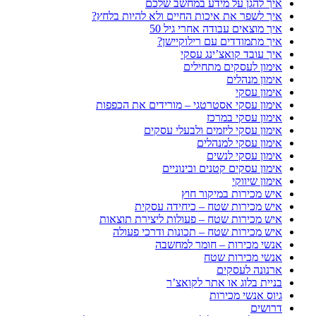
איך להגן על מידע במחשב שלכם
איך לשפר את איכות החיים ולא להיות בלחץ?
איך מוצאים עבודה אחרי גיל 50
איך מתמודדים עם רילוקיישן?
איך עובד קואצ’ינג עסקי
אימון לעסקים מתחילים
אימון מנהלים
אימון עסקי
אימון עסקי אסטרטגי – מורידים את הכפפות
אימון עסקי במרכז
אימון עסקי ליזמים ולבעלי עסקים
אימון עסקי למנהלים
אימון עסקי לנשים
אימון עסקים קטנים ובינוניים
אימון שיווקי
איש מכירות במיקור חוץ
איש מכירות שטח – כיחידה עסקית
איש מכירות שטח – פעולות ליצירת תוצאות
איש מכירות שטח – תכונות ודרכי פעולה
אנשי מכירות – חומר למחשבה
אנשי מכירות שטח
ארנונה לעסקים
בניית בלוג או אתר לקואצ’ר
גיוס אנשי מכירות
דרושים