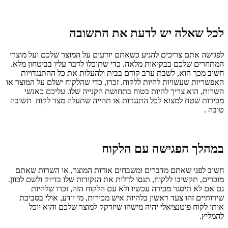
לכל שאלה יש לדעת את התשובה
לפגישה אתם צריכים להגיע כשאתם יודעים על המוצר שלכם ועל מוצרי
המתחרים שלכם בבקיאות מלאה. כדי שתוכלו לדבר עליו בביטחון מלא.
חשוב מכך הוא, לשבת ערב קודם בבית ולהעלות את כל ההתנגדויות
האפשריות שעשויות להיות ללקוח. זכרו, כדי שהלקוח ישלם על המוצר או
השרות, הוא צריך להיות בטוח בתחושת הקנייה שלו. עליכם כאנשי
מכירות שטח למצוא לכל התנגדות או תהייה שתעלה מצד לקוח תשובה
טובה .
במהלך הפגישה עם הלקוח
חשוב לפני שאתם מדברים ומשבחים אודות המוצר, או השרות שאתם
מוכרים, תקשיבו ללקוח, תנסו לדלות את הנקודות שלו בדיוק ולשם לכוון.
גם אם לא תיסגר מכירה עכשיו ולא עם הלקוח הזה, זכרו שלהיות
שירותיים זהו צעד ראשון בלהיות איש מכירות, מי יודע, אולי בסביבת
אותו לקוח פוטנציאלי יהיה מישהו שיזדקק למוצר שלכם והוא יוכל
להמליץ.