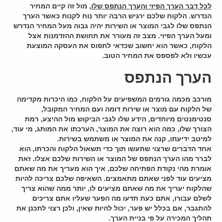
לכל דבר הערך הפיזי והערך הנתפס שלו
, מול זה קיים המחיר
הנדרש. הלקוח שלכם ירגיש הרבה יותר נוח לקנות כאשר הערך
הנתפס שלו לגבי המוצר או השירות יהיה גבוה מעל המחיר הנדרש
ומעל הערך הפיזי. מצב זה מעורר את תחושת ההזדמנות אצל
הלקוח, כאשר הוא יחשוב שכדאי לתפוס את העסקה המוצעת
עכשיו ולא לפספס את המחיר הטוב.
הערך הנתפס
מורכב מכמה גורמים המשפיעים על הלקוח, כמו היכרות מקדימה
של הלקוח עם מוצר או שירות דומה ועם המחיר המקובל,
סנטימנטים מיוחדים, הידע שלו לגבי הביקוש מול ההיצע, רמת
הצורך שלו, כמה הוא רוצה את המוצר, הערכתו את המותג, מי עוד,
למיטב ידיעתו, קנה את המוצר או משתמש בשירות.
אחד הדברים שרצוי שתעשו תוך כדי תשאול הלקוח והכרתו, הוא
לברר מהו הערך הנתפס של המוצר או השירות שלכם אצלו. זאת
אומרת מהי נקודת הפתיחה שלכם, איך הוא מעריך את מה שאתם
מציעים עוד לפני שאתם מתאמצים. השאיפה שלכם צריכה להיות
שהלקוח יעריך את מה שאתם מציעים לו, יותר ממה שהוא צריך
לשלם עבורו, אתם כעת תדעו מה הפער שעליו אתם צריכים
להתגבר, אם בכלל יש פער, יכול להיות שאין, ולכן רצוי לתכנן את
תהליך המכירה על פי בניית הערך.